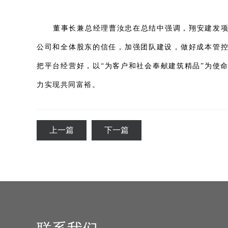
董事长兼总经理曹汝忠在总结中强调，翔安建发
公司和全体股东的信任，加强团队建设，做好成本管控
把平台经营好，以“为客户和社会奉献建筑精品”为使
力实现共同富裕。
上一篇
下一篇