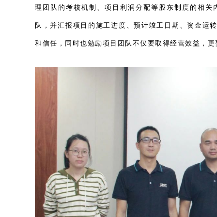
理团队的考核机制、项目利润分配等股东制度的相关
队，并汇报项目的施工进度、预计竣工日期、资金运
和信任，同时也勉励项目团队不仅要取得经营效益，更