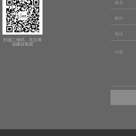
扫描二维码，关注博
业建设集团