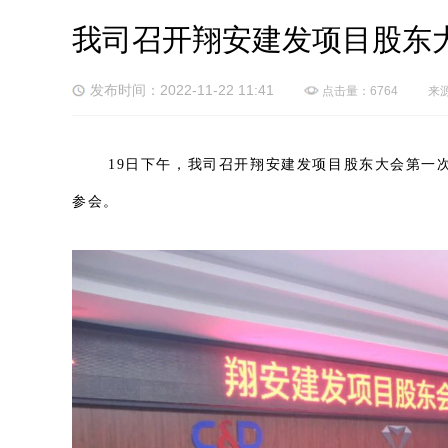
我司召开翔安建发项目股东
发布时间：2022-11-22 11:41
点击量：6764
来
19日下午，我司召开翔安建发项目股东大会第一
参会。