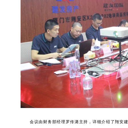
会议由财务部经理罗传潞主持，详细介绍了翔安