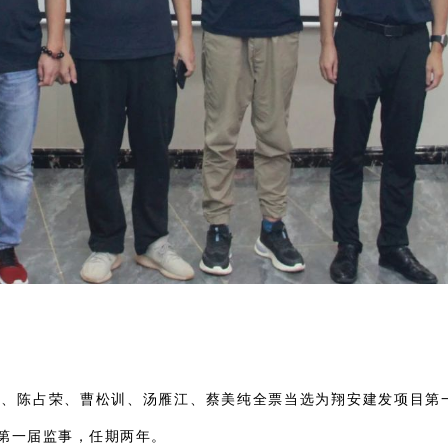
平、陈占荣、曹松训、汤雁江、蔡美纯全票当选为翔安建发项目第
第一届监事，任期两年。