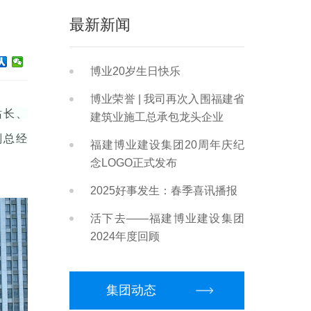
最新新闻
博业20岁生日快乐
博业荣誉 | 我司再次入围福建省
站长、
建筑业施工总承包龙头企业
副总经
福建博业建设集团20周年庆纪
念LOGO正式发布
2025好事发生：春季喜讯播报
活下去——福建博业建设集团
2024年度回顾
集团动态