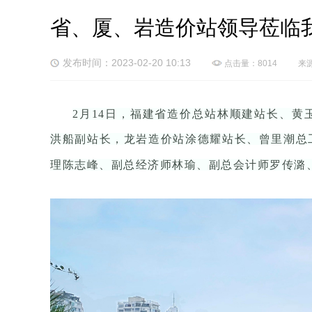
省、厦、岩造价站领导莅临
发布时间：2023-02-20 10:13
点击量：8014
来
2月14日，福建省造价总站林顺建站长、
洪船副站长，龙岩造价站涂德耀站长、曾里潮总
理陈志峰、副总经济师林瑜、副总会计师罗传潞