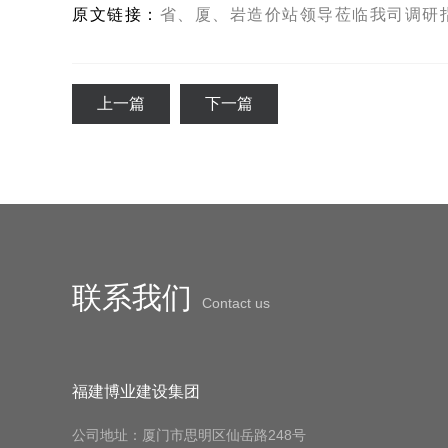
原文链接：
省、厦、岩造价站领导莅临我司调研
上一篇
下一篇
联系我们
Contact us
福建博业建设集团
公司地址：厦门市思明区仙岳路248号