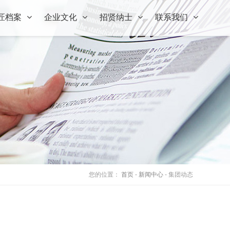
匠档案
企业文化
招贤纳士
联系我们
您的位置：
首页
-
新闻中心
- 集团动态