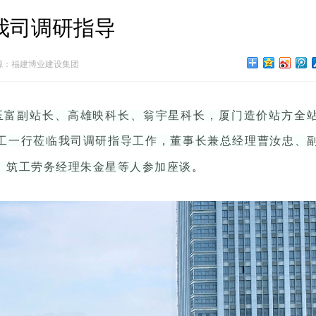
我司调研指导
源：福建博业建设集团
黄玉富副站长、高雄映科长、翁宇星科长，厦门造价站方全
工一行莅临我司调研指导工作，董事长兼总经理曹汝忠、
。
、筑工劳务经理朱金星等人参加座谈