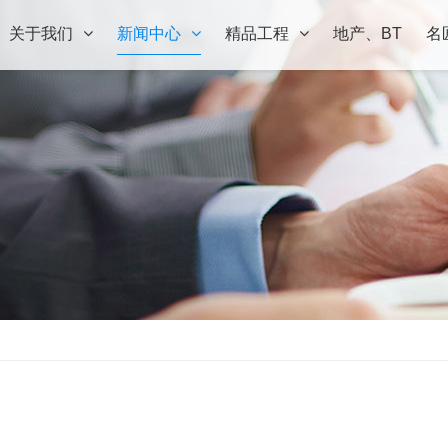
关于我们
新闻中心
精品工程
地产、BT
名