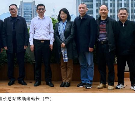
造价总站林顺建站长
（中）